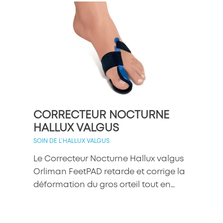
CORRECTEUR NOCTURNE
ÉC
HALLUX VALGUS
HA
SOIN DE L’HALLUX VALGUS
SOIN
Le Correcteur Nocturne Hallux valgus
L’É
Orliman FeetPAD retarde et corrige la
ave
déformation du gros orteil tout en…
apa
et 