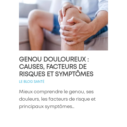
GENOU DOULOUREUX :
EX
CAUSES, FACTEURS DE
LES 
RISQUES ET SYMPTÔMES
Ret
LE BLOG SANTÉ
pou
Mieux comprendre le genou, ses
aus
douleurs, les facteurs de risque et
mo
principaux symptômes…