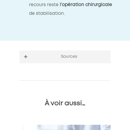
recours reste
l’opération chirurgicale
de stabilisation.
Sources
https://www.sport-orthese.com/blog/zoom-
sur-linstabilite-rotulienne–n66
https://www.chirurgie-genou-
hanche.fr/syndrome-douloureux-rotulien-et-
linstabilite-rotulienne/
https://www.chirurgie-orthopedique-
paris.com/pathologies/instabilite-de-la-
À voir aussi…
rotule/#instabilite-de-la-rotule-diagnostic