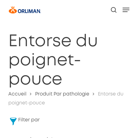
Skip
Men
to
search
Close
main
Filters
content
Entorse du
poignet-
pouce
Accueil
Produit Par pathologie
Entorse du
poignet-pouce
Filter par