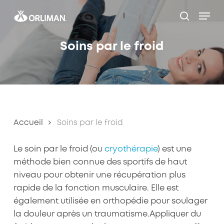
Skip
Men
to
search
Close
main
Filters
Soins par le froid
content
Accueil
Soins par le froid
Le soin par le froid (ou
cryothérapie
) est une
méthode bien connue des sportifs de haut
niveau pour obtenir une récupération plus
rapide de la fonction musculaire. Elle est
également utilisée en orthopédie pour soulager
la douleur après un traumatisme.
Appliquer du