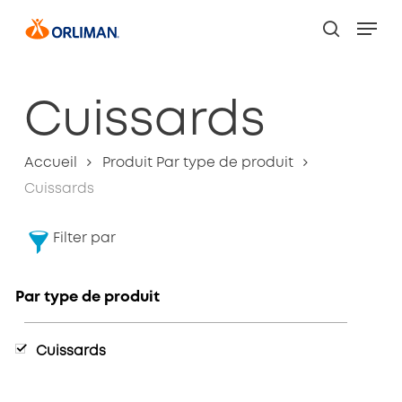
Skip
Men
to
search
Close
main
Filters
content
Cuissards
Accueil
Produit Par type de produit
Cuissards
Filter par
Par type de produit
Cuissards