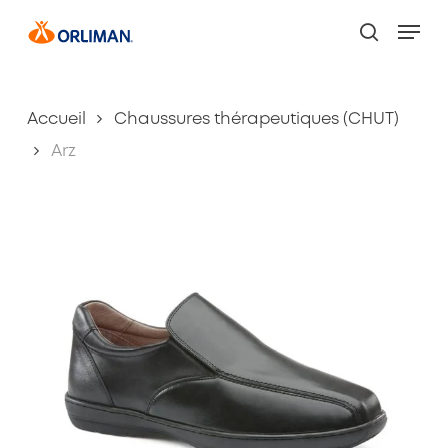
Skip
Men
to
search
main
content
Accueil
Chaussures thérapeutiques (CHUT)
Arz