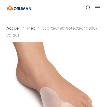
Skip
Men
to
search
main
content
Accueil
Pied
Écarteur et Protecteur hallux
valgus