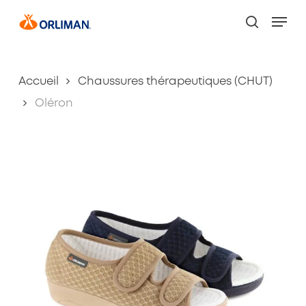
Skip
Men
to
search
main
content
Accueil
Chaussures thérapeutiques (CHUT)
Oléron