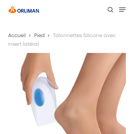
Skip
Men
to
search
main
content
Accueil
Pied
Talonnettes Silicone avec
insert latéral