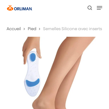
Skip
Men
to
search
main
content
Accueil
Pied
Semelles Silicone avec inserts