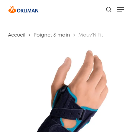
Skip
Men
to
search
main
content
Accueil
Poignet & main
Mouv’N Fit