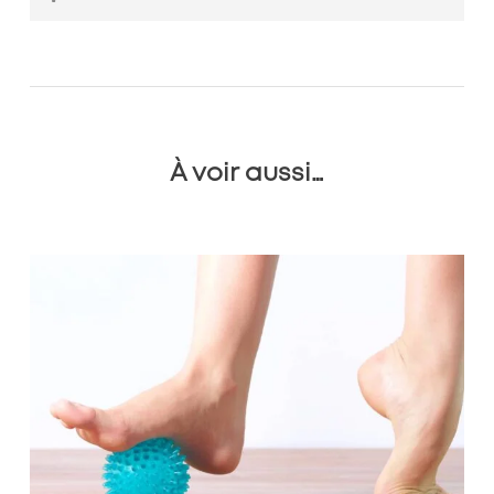
1 Ameli, Reconnaître une entorse de la cheville, Février 2025,
https://www.ameli.fr/assure/sante/themes/entorse-
cheville/reconnaitre-entorse-cheville
2 Ameli, Entorse de la cheville : reprise des activités et
évolution, Février 2025,
https://www.ameli.fr/assure/sante/themes/entorse-
cheville/reprise-activites-evolution
À voir aussi…
3 Vidal, Entorse de cheville, Juillet 2019,
https://www.vidal.fr/maladies/recommandations/entorse-
de-cheville-4026.html#prise-en-charge
Crédits photos : Envato – Illustration protocole GREC : Astrid
Cornet – Illustrations anatomiques : Cassandra Vion