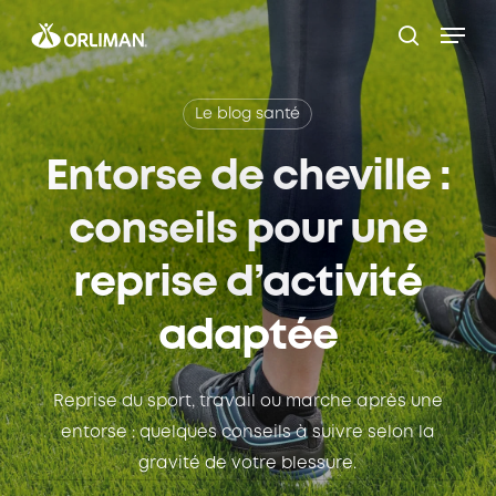
Skip
Men
to
search
main
content
Le blog santé
Entorse de cheville :
conseils pour une
reprise d’activité
adaptée
Reprise du sport, travail ou marche après une
entorse : quelques conseils à suivre selon la
gravité de votre blessure.