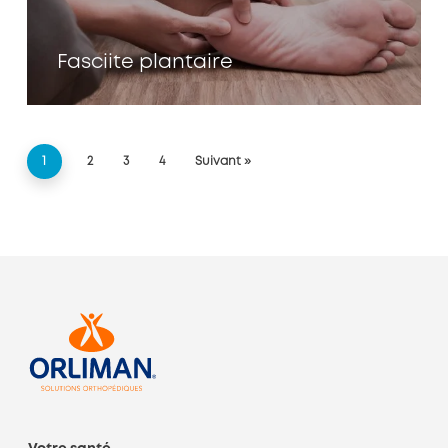
Fasciite plantaire
1
2
3
4
Suivant »