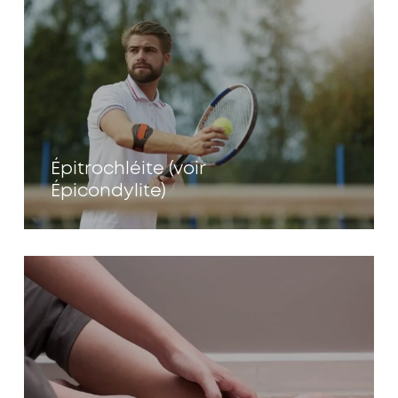
Épitrochléite (voir
Épicondylite)